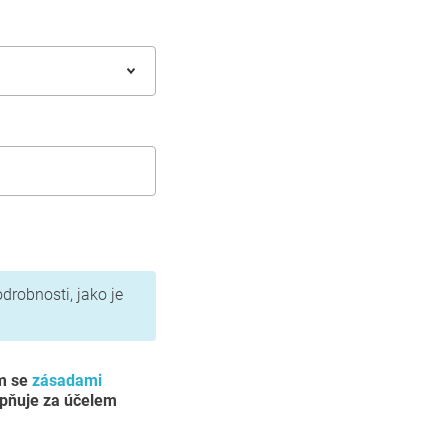
odrobnosti, jako je
ím se
zásadami
upňuje za účelem