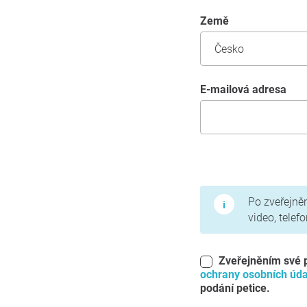
země
E-mailová adresa
Podmínky použití a z
Po zveřejněn
video, telef
Zveřejněním své 
ochrany osobních úda
podání petice.