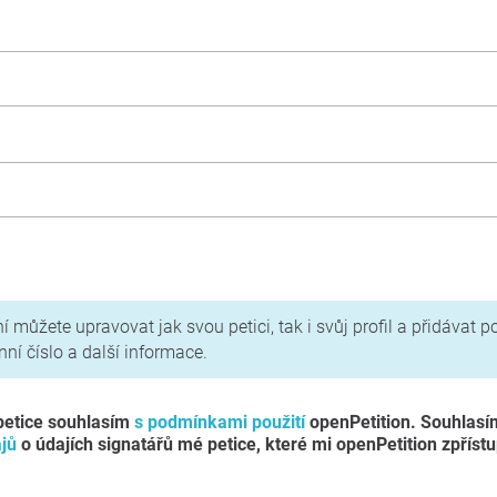
ásady ochrany osobních údajů
í můžete upravovat jak svou petici, tak i svůj profil a přidávat p
onní číslo a další informace.
petice souhlasím
s podmínkami použití
openPetition. Souhlas
jů
o údajích signatářů mé petice, které mi openPetition zpříst