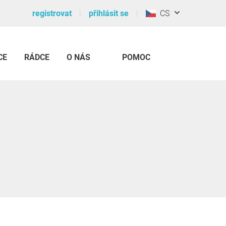
registrovat
přihlásit se
CS
CE
RÁDCE
O NÁS
POMOC