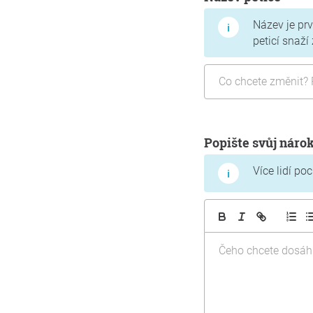
Název je prv
peticí snaží
Popište svůj náro
Více lidí p