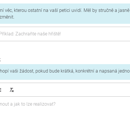
ní věc, kterou ostatní na vaší petici uvidí. Měl by stručně a jasně
 změnit.
k
ochopí vaši žádost, pokud bude krátká, konkrétní a napsaná jedn