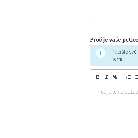
Proč je vaše petic
Popište své
lidmi.