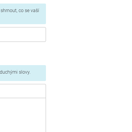
 shrnout, co se vaší
oduchými slovy.