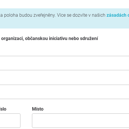
a poloha budou zveřejněny. Více se dozvíte v našich
zásadách 
o organizaci, občanskou iniciativu nebo sdružení
íslo
místo