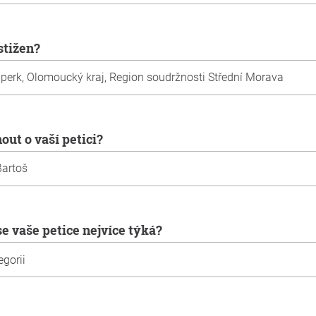
ostižen?
out o vaší petici?
se vaše petice nejvíce týká?