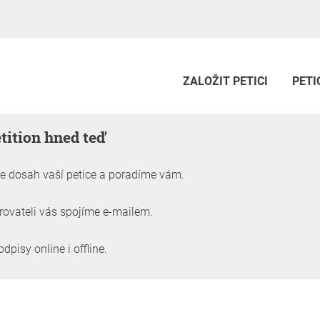
ZALOŽIT PETICI
PETI
tition hned teď
 dosah vaší petice a poradíme vám.
ovateli vás spojíme e-mailem.
isy online i offline.