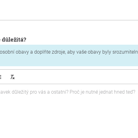
e důležitá?
 osobní obavy a doplňte zdroje, aby vaše obavy byly srozumitel