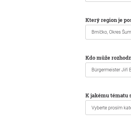
Který region je p
Kdo může rozhodn
K jakému tématu 
Informace o vás