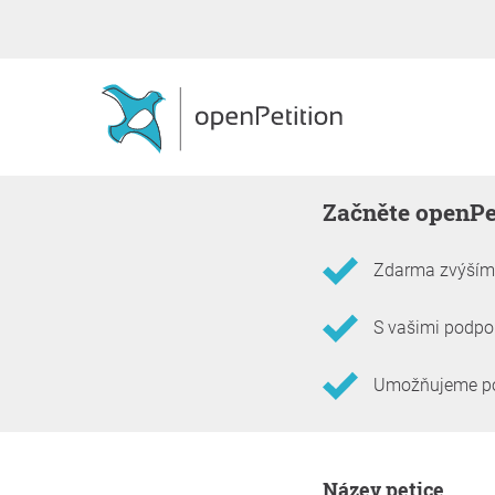
Začněte openPe
Zdarma zvýšíme
S vašimi podpor
Umožňujeme podp
Informace o petici
Název petice