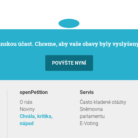
čanskou účast. Chceme, aby vaše obavy byly vyslyšeny
POVÝŠTE NYNÍ
openPetition
servis
O nás
Často kladené otázky
Noviny
Sněmovna
Chvála, kritika,
parlamentu
nápad
E-Voting