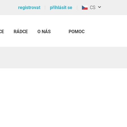
registrovat
přihlásit se
CS
CE
RÁDCE
O NÁS
POMOC