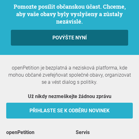
Pomozte posílit občanskou účast. Chceme,
aby vaše obavy byly vyslyšeny a zůstaly
nezávislé.
POVÝŠTE NYNÍ
openPetition je bezplatná a nezisková platforma, kde
mohou občané zveřejňovat společné obavy, organizovat
se a vést dialog s politiky.
Už nikdy nezmeškejte žádnou zprávu
PŘIHLASTE SE K ODBĚRU NOVINEK
openPetition
servis