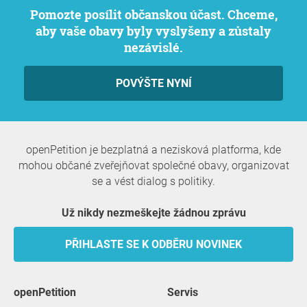
Pomozte posílit občanskou účast. Chceme,
aby vaše obavy byly vyslyšeny a zůstaly
nezávislé.
POVÝŠTE NYNÍ
openPetition je bezplatná a nezisková platforma, kde
mohou občané zveřejňovat společné obavy, organizovat
se a vést dialog s politiky.
Už nikdy nezmeškejte žádnou zprávu
PŘIHLASTE SE K ODBĚRU NOVINEK
openPetition
servis