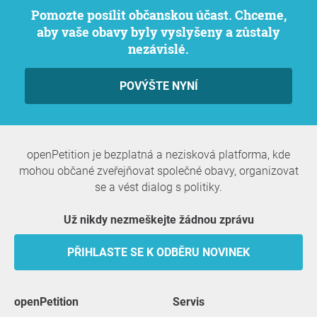
Pomozte posílit občanskou účast. Chceme,
aby vaše obavy byly vyslyšeny a zůstaly
nezávislé.
POVÝŠTE NYNÍ
openPetition je bezplatná a nezisková platforma, kde
mohou občané zveřejňovat společné obavy, organizovat
se a vést dialog s politiky.
Už nikdy nezmeškejte žádnou zprávu
PŘIHLASTE SE K ODBĚRU NOVINEK
openPetition
servis