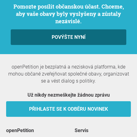
Pomozte posílit občanskou účast. Chceme,
aby vaše obavy byly vyslyšeny a zůstaly
nezávislé.
POVÝŠTE NYNÍ
openPetition je bezplatná a nezisková platforma, kde
mohou občané zveřejňovat společné obavy, organizovat
se a vést dialog s politiky.
Už nikdy nezmeškejte žádnou zprávu
PŘIHLASTE SE K ODBĚRU NOVINEK
openPetition
servis