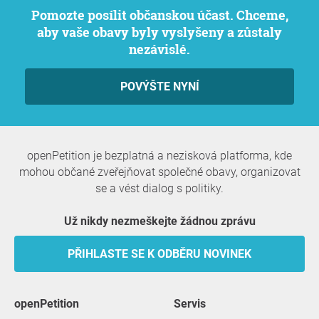
Pomozte posílit občanskou účast. Chceme,
aby vaše obavy byly vyslyšeny a zůstaly
nezávislé.
POVÝŠTE NYNÍ
openPetition je bezplatná a nezisková platforma, kde
mohou občané zveřejňovat společné obavy, organizovat
se a vést dialog s politiky.
Už nikdy nezmeškejte žádnou zprávu
PŘIHLASTE SE K ODBĚRU NOVINEK
openPetition
servis