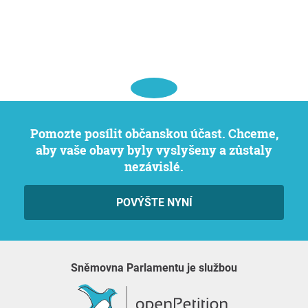
Pomozte posílit občanskou účast. Chceme,
aby vaše obavy byly vyslyšeny a zůstaly
nezávislé.
POVÝŠTE NYNÍ
Sněmovna Parlamentu je službou