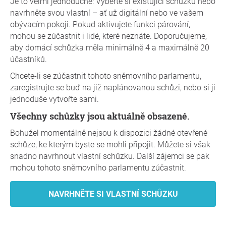
Je to velmi jednoduché: Vyberte si existující schůzku nebo
navrhněte svou vlastní – ať už digitální nebo ve vašem
obývacím pokoji. Pokud aktivujete funkci párování,
mohou se zúčastnit i lidé, které neznáte. Doporučujeme,
aby domácí schůzka měla minimálně 4 a maximálně 20
účastníků.
Chcete-li se zúčastnit tohoto sněmovního parlamentu,
zaregistrujte se buď na již naplánovanou schůzi, nebo si ji
jednoduše vytvořte sami.
Všechny schůzky jsou aktuálně obsazené.
Bohužel momentálně nejsou k dispozici žádné otevřené
schůze, ke kterým byste se mohli připojit. Můžete si však
snadno navrhnout vlastní schůzku. Další zájemci se pak
mohou tohoto sněmovního parlamentu zúčastnit.
NAVRHNĚTE SI VLASTNÍ SCHŮZKU