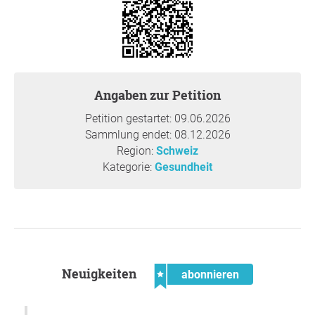
futuro, l'insegnamento dell'educazione fisica venga
ridotto, a discrezione dei Cantoni. Chiediamo il
mantenimento di prescrizioni minime vincolanti in
materia di educazione fisica a scuola, affinché tutti i
bambini e i giovani possano continuare a beneficiare
Angaben zur Petition
regolarmente di attività fisica, promozione della salute e
apprendimento sociale.
Petition gestartet: 09.06.2026
Sammlung endet: 08.12.2026
Region:
Schweiz
Begründung
Kategorie:
Gesundheit
Regelmässiger Sportunterricht fördert die körperliche und
psychische Gesundheit, stärkt soziale Kompetenzen und
unterstützt den Lernerfolg. Verbindliche Mindestvorgaben
stellen sicher, dass alle Kinder und Jugendlichen
unabhängig von Wohnort gleichermassen davon
profitieren.
Neuigkeiten
--
abonnieren
La pratique régulière d'une activité physique favorise la
santé physique et mentale, renforce les compétences