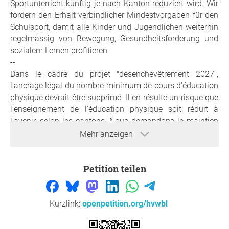
Sportunterricht künftig je nach Kanton reduziert wird. Wir
fordern den Erhalt verbindlicher Mindestvorgaben für den
Schulsport, damit alle Kinder und Jugendlichen weiterhin
regelmässig von Bewegung, Gesundheitsförderung und
sozialem Lernen profitieren.
--
Dans le cadre du projet "désenchevêtrement 2027",
l'ancrage légal du nombre minimum de cours d'éducation
physique devrait être supprimé. Il en résulte un risque que
l'enseignement de l'éducation physique soit réduit à
l'avenir, selon les cantons. Nous demandons le maintien
de prescriptions minimales contraignantes en matière
Mehr anzeigen
d'éducation physique à l'école, afin que tous les enfants
et les jeunes puissent continuer à bénéficier régulièrement
Petition teilen
d'une activité physique, d'une promotion de la santé et
d'un apprentissage social.
--
Nell'ambito del progetto "Dissociazione 2027", si prevede
Kurzlink:
openpetition.org/hvwbl
di abolire il riferimento normativo al numero minimo di
ore di educazione fisica. Ne consegue il rischio che, in