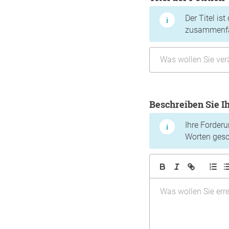
Der Titel is
zusammenfas
Beschreiben Sie 
Ihre Forder
Worten gesch