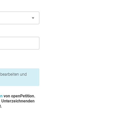
n bearbeiten und
en
von openPetition.
n Unterzeichnenden
t.