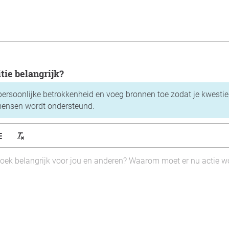
itie belangrijk?
 persoonlijke betrokkenheid en voeg bronnen toe zodat je kwestie b
ensen wordt ondersteund.