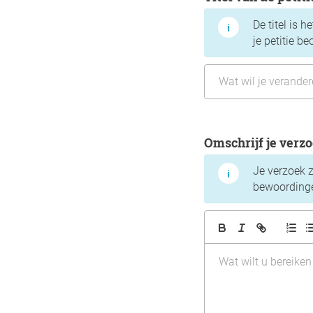
De titel is 
je petitie b
Omschrijf je verz
Je verzoek 
bewoordinge