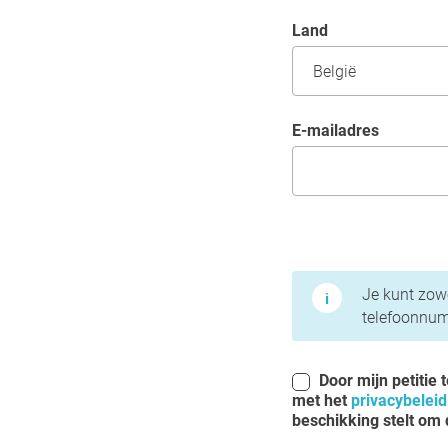
Land
e-mailadres
Gebruiksvoorwaarden 
Je kunt zowe
telefoonnum
Door mijn petitie 
met het
privacybeleid
beschikking stelt om d