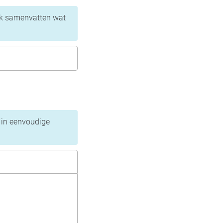
lijk samenvatten wat
 in eenvoudige