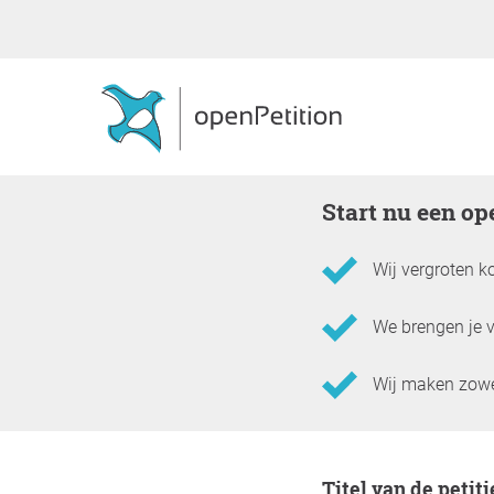
Start nu een o
Wij vergroten ko
We brengen je vi
Wij maken zowel
Informatie over de peti
Titel van de petiti