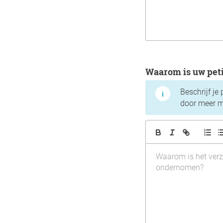
Waarom is uw pet
Beschrijf je
door meer m