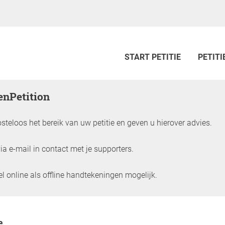
START PETITIE
PETITI
penPetition
steloos het bereik van uw petitie en geven u hierover advies.
a e-mail in contact met je supporters.
 online als offline handtekeningen mogelijk.
tie
e